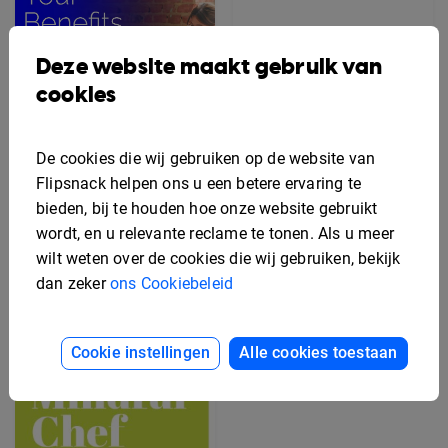
Deze website maakt gebruik van
cookies
De cookies die wij gebruiken op de website van
Flipsnack helpen ons u een betere ervaring te
bieden, bij te houden hoe onze website gebruikt
wordt, en u relevante reclame te tonen. Als u meer
Bewerkbaar Secundaire
Arbeidsvoorwaarden
Gratis Rek Kaart
wilt weten over de cookies die wij gebruiken, bekijk
Flyer Sjabloon
Ontwerp Sjabloon
dan zeker
ons Cookiebeleid
Cookie instellingen
Alle cookies toestaan