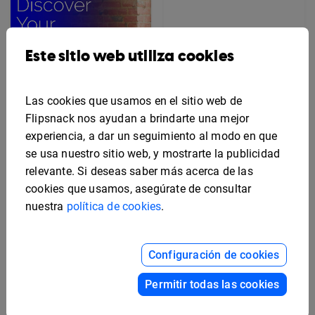
Este sitio web utiliza cookies
Las cookies que usamos en el sitio web de
Flipsnack nos ayudan a brindarte una mejor
experiencia, a dar un seguimiento al modo en que
se usa nuestro sitio web, y mostrarte la publicidad
relevante. Si deseas saber más acerca de las
cookies que usamos, asegúrate de consultar
Plantilla de volante
nuestra
política de cookies
.
editable de prestaciones
Plantilla gratuita de
laborales
diseño para tarjeta
publicitaria
Configuración de cookies
Permitir todas las cookies