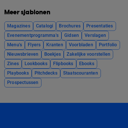
Meer sjablonen
Magazines
Catalogi
Brochures
Presentaties
Evenementprogramma's
Gidsen
Verslagen
Menu's
Flyers
Kranten
Voorbladen
Portfolio
Nieuwsbrieven
Boekjes
Zakelijke voorstellen
Zines
Lookbooks
Flipbooks
Ebooks
Playbooks
Pitchdecks
Staatscouranten
Prospectussen