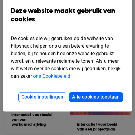
marketingplan
Interactief sjabloon
Deze website maakt gebruik van
voor een
veiligheidshandboek
cookies
De cookies die wij gebruiken op de website van
Flipsnack helpen ons u een betere ervaring te
bieden, bij te houden hoe onze website gebruikt
wordt, en u relevante reclame te tonen. Als u meer
wilt weten over de cookies die wij gebruiken, bekijk
dan zeker
ons Cookiebeleid
Cookie instellingen
Alle cookies toestaan
Interactief voorbeeld
van een
werkomschrijving
Interactief voorbeeld
van een projectplan