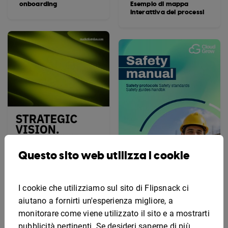
onboarding
Esempio di mappa
interattiva dei processi
Questo sito web utilizza i cookie
I cookie che utilizziamo sul sito di Flipsnack ci
Esempio di piano di
marketing
Modello interattivo di
aiutano a fornirti un'esperienza migliore, a
manuale di sicurezza
monitorare come viene utilizzato il sito e a mostrarti
pubblicità pertinenti. Se desideri saperne di più