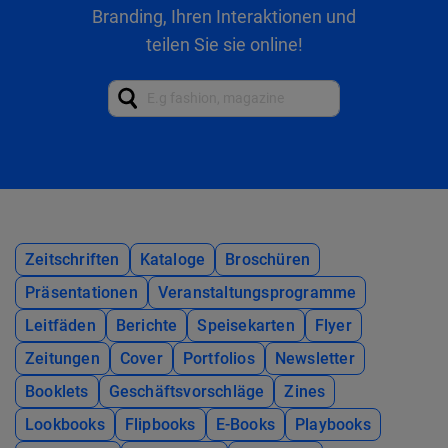
Branding, Ihren Interaktionen und
teilen Sie sie online!
Zeitschriften
Kataloge
Broschüren
Präsentationen
Veranstaltungsprogramme
Leitfäden
Berichte
Speisekarten
Flyer
Zeitungen
Cover
Portfolios
Newsletter
Booklets
Geschäftsvorschläge
Zines
Lookbooks
Flipbooks
E-Books
Playbooks