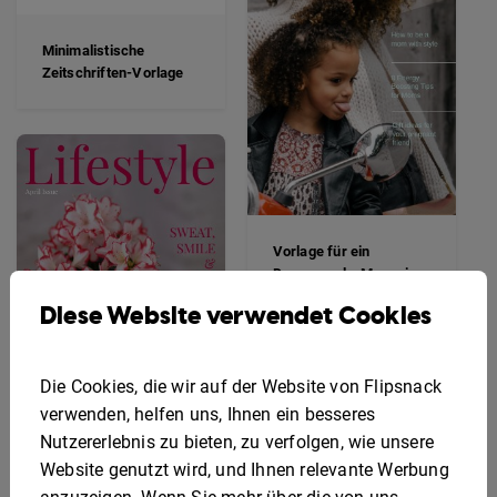
Minimalistische
Zeitschriften-Vorlage
Vorlage für ein
Damenmode-Magazin
Diese Website verwendet Cookies
Die Cookies, die wir auf der Website von Flipsnack
verwenden, helfen uns, Ihnen ein besseres
Nutzererlebnis zu bieten, zu verfolgen, wie unsere
Zarte Lifestyle-
Website genutzt wird, und Ihnen relevante Werbung
Magazin-Vorlage