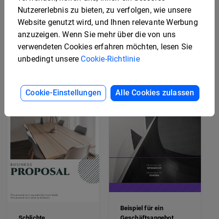
Nutzererlebnis zu bieten, zu verfolgen, wie unsere
Elegante Vorlage für
Website genutzt wird, und Ihnen relevante Werbung
Vorlage für
einen
anzuzeigen. Wenn Sie mehr über die von uns
Geschäftsangebote
Geschäftsvorschlag
zum PDF-Download
verwendeten Cookies erfahren möchten, lesen Sie
unbedingt unsere
Cookie-Richtlinie
Cookie-Einstellungen
Alle Cookies zulassen
Beispiel für ein
Schlichte
Geschäftsangebot