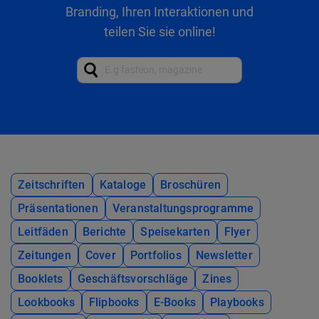
Branding, Ihren Interaktionen und
teilen Sie sie online!
Zeitschriften
Kataloge
Broschüren
Präsentationen
Veranstaltungsprogramme
Leitfäden
Berichte
Speisekarten
Flyer
Zeitungen
Cover
Portfolios
Newsletter
Booklets
Geschäftsvorschläge
Zines
Lookbooks
Flipbooks
E-Books
Playbooks