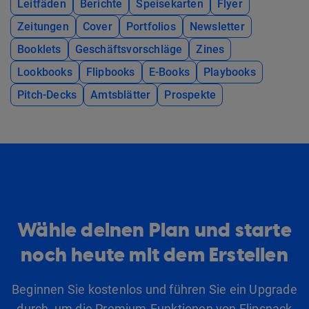
Leitfäden
Berichte
Speisekarten
Flyer
Zeitungen
Cover
Portfolios
Newsletter
Booklets
Geschäftsvorschläge
Zines
Lookbooks
Flipbooks
E-Books
Playbooks
Pitch-Decks
Amtsblätter
Prospekte
Wähle deinen Plan und starte
noch heute mit dem Erstellen
Beginnen Sie kostenlos und führen Sie ein Upgrade
durch, um die Premium-Funktionen von Flipsnack