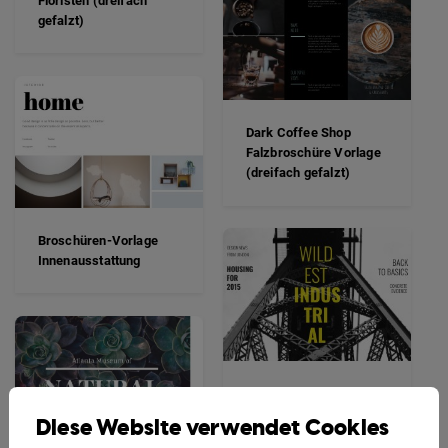
Floristen (dreifach
gefalzt)
Dark Coffee Shop
Falzbroschüre Vorlage
(dreifach gefalzt)
Broschüren-Vorlage
Innenausstattung
Stadtbroschüren-
Vorlage
Diese Website verwendet Cookies