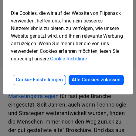
Die Cookies, die wir auf der Website von Flipsnack
verwenden, helfen uns, Ihnen ein besseres
Vorlage für ein Museum
Nutzererlebnis zu bieten, zu verfolgen, wie unsere
Website genutzt wird, und Ihnen relevante Werbung
anzuzeigen. Wenn Sie mehr über die von uns
verwendeten Cookies erfahren möchten, lesen Sie
Previous
Next
1
2
unbedingt unsere
Cookie-Richtlinie
Cookie-Einstellungen
Alle Cookies zulassen
Broschüren werden als eine der
effektivsten
Marketingstrategien
für fast jede Branche
eingesetzt. Seit Jahren, auch wenn Technologie
und Strategien weiterentwickelt wurden, finden
die Menschen immer noch den Weg zurück zu
der gut gestaltete alte" Broschüre. Und das aus