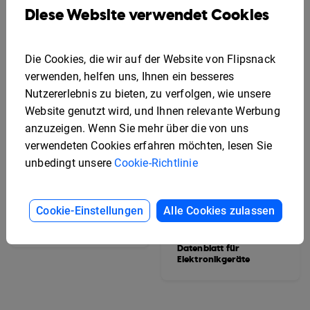
Diese Website verwendet Cookies
Die Cookies, die wir auf der Website von Flipsnack
verwenden, helfen uns, Ihnen ein besseres
Nutzererlebnis zu bieten, zu verfolgen, wie unsere
Website genutzt wird, und Ihnen relevante Werbung
anzuzeigen. Wenn Sie mehr über die von uns
verwendeten Cookies erfahren möchten, lesen Sie
unbedingt unsere
Cookie-Richtlinie
Interaktive
Cookie-Einstellungen
Alle Cookies zulassen
Fahrzeugdatenblatt-
Vorlage
Vorlage für ein
bearbeitbares
Datenblatt für
Elektronikgeräte