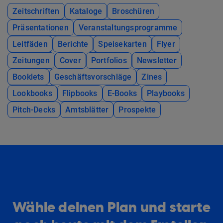
Zeitschriften
Kataloge
Broschüren
Präsentationen
Veranstaltungsprogramme
Leitfäden
Berichte
Speisekarten
Flyer
Zeitungen
Cover
Portfolios
Newsletter
Booklets
Geschäftsvorschläge
Zines
Lookbooks
Flipbooks
E-Books
Playbooks
Pitch-Decks
Amtsblätter
Prospekte
Wähle deinen Plan und starte