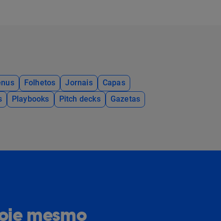
nus
Folhetos
Jornais
Capas
s
Playbooks
Pitch decks
Gazetas
hoje mesmo