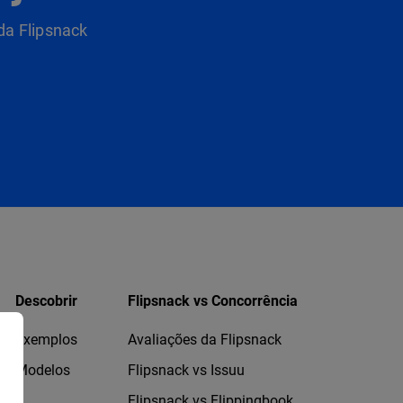
da Flipsnack
Descobrir
Flipsnack vs Concorrência
Exemplos
Avaliações da Flipsnack
Modelos
Flipsnack vs Issuu
Flipsnack vs Flippingbook