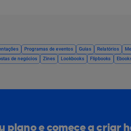
entações
Programas de eventos
Guias
Relatórios
Me
stas de negócios
Zines
Lookbooks
Flipbooks
Ebook
eu plano e comece a criar 