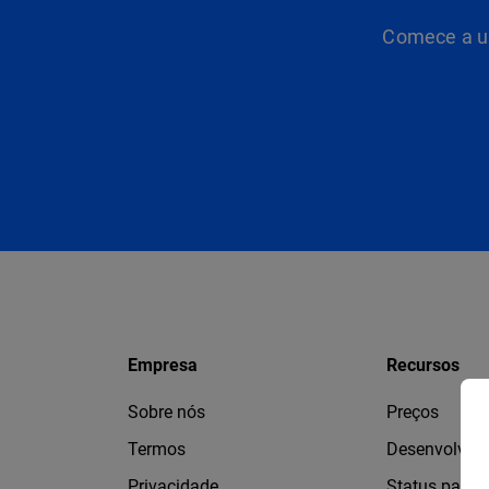
Comece a us
Empresa
Recursos
Sobre nós
Preços
Termos
Desenvolved
Privacidade
Status page