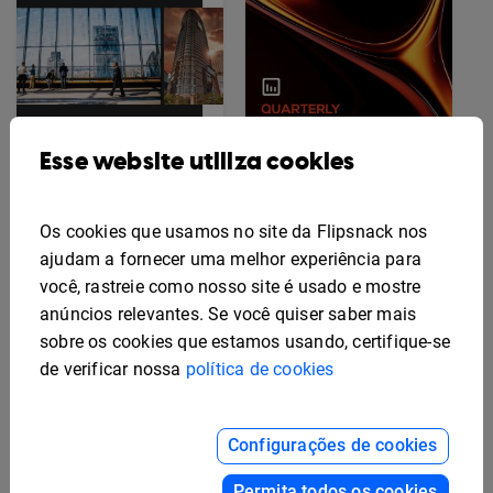
Esse website utiliza cookies
Modelo de relatório de
feedback editável
Os cookies que usamos no site da Flipsnack nos
ajudam a fornecer uma melhor experiência para
Modelo editável de
relatório comercial
você, rastreie como nosso site é usado e mostre
trimestral
anúncios relevantes. Se você quiser saber mais
sobre os cookies que estamos usando, certifique-se
de verificar nossa
política de cookies
Configurações de cookies
Permita todos os cookies