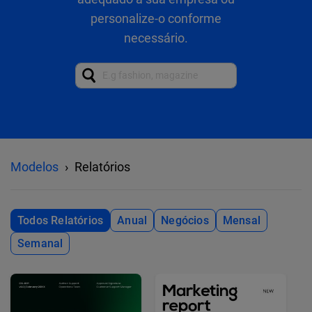
personalize-o conforme
necessário.
Modelos
Relatórios
Todos Relatórios
Anual
Negócios
Mensal
Semanal