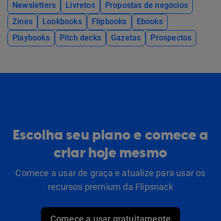
Newsletters
Livretos
Propostas de negócios
Zines
Lookbooks
Flipbooks
Ebooks
Playbooks
Pitch decks
Gazetas
Prospectos
Escolha seu plano e comece a
criar hoje mesmo
Comece a usar de graça e atualize para usar os
recursos premium da Flipsnack
Comece a usar gratuitamente