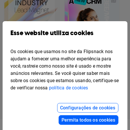
Esse website utiliza cookies
Os cookies que usamos no site da Flipsnack nos
ajudam a fornecer uma melhor experiência para
você, rastreie como nosso site é usado e mostre
Ímã de chumbo digital
anúncios relevantes. Se você quiser saber mais
do estado da indústria
Modelo de Roteiro de
sobre os cookies que estamos usando, certifique-se
Mudança Interativo
de verificar nossa
política de cookies
Previous
Next
1
2
3
Configurações de cookies
Permita todos os cookies