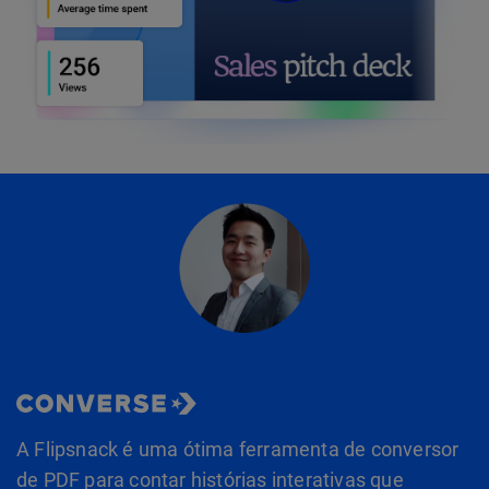
A Flipsnack é uma ótima ferramenta de conversor
de PDF para contar histórias interativas que