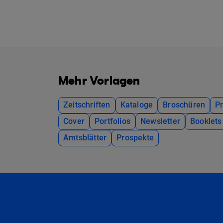
Mehr Vorlagen
Zeitschriften
Kataloge
Broschüren
P
Cover
Portfolios
Newsletter
Booklets
Amtsblätter
Prospekte