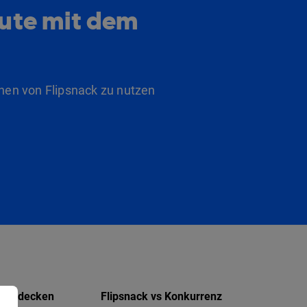
eute mit dem
nen von Flipsnack zu nutzen
Entdecken
Flipsnack vs Konkurrenz