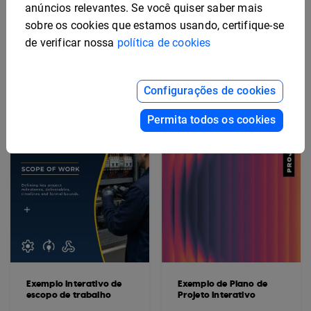
anúncios relevantes. Se você quiser saber mais
Exemplo de Plano de
Modelo de Manual de
sobre os cookies que estamos usando, certifique-se
Marketing
Segurança Interativo
de verificar nossa
política de cookies
Configurações de cookies
Permita todos os cookies
Exemplo interativo de
Exemplo de Plano de
escopo de trabalho
Projeto Interativo