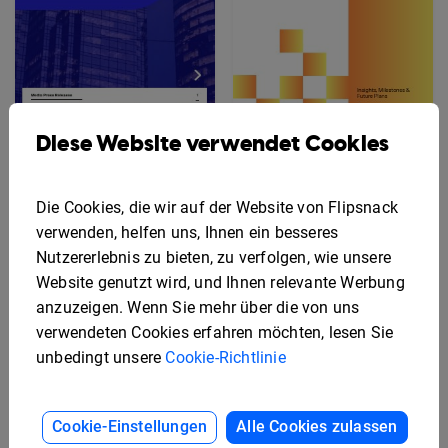
Diese Website verwendet Cookies
Vorlage für interaktive
Pressemitteilungen
Vorlage für einen
interaktiven Newsletter
Die Cookies, die wir auf der Website von Flipsnack
mit
Kundeninformationen
verwenden, helfen uns, Ihnen ein besseres
Nutzererlebnis zu bieten, zu verfolgen, wie unsere
Website genutzt wird, und Ihnen relevante Werbung
anzuzeigen. Wenn Sie mehr über die von uns
verwendeten Cookies erfahren möchten, lesen Sie
unbedingt unsere
Cookie-Richtlinie
Cookie-Einstellungen
Alle Cookies zulassen