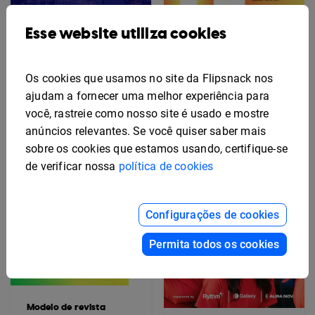
Modelo interativo de
Esse website utiliza cookies
comunicado de
Modelo de boletim
imprensa
informativo interativo
para atualização do
cliente
Os cookies que usamos no site da Flipsnack nos
ajudam a fornecer uma melhor experiência para
você, rastreie como nosso site é usado e mostre
anúncios relevantes. Se você quiser saber mais
sobre os cookies que estamos usando, certifique-se
de verificar nossa
política de cookies
Configurações de cookies
Permita todos os cookies
Modelo de revista