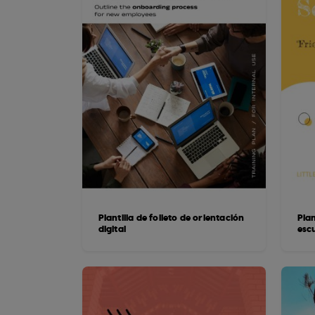
Plantilla de folleto de orientación
Plan
digital
esc