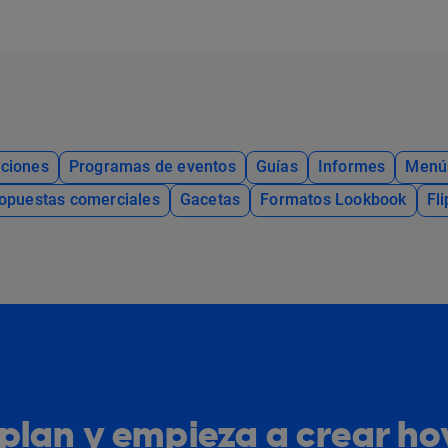
ciones
Programas de eventos
Guías
Informes
Menú
opuestas comerciales
Gacetas
Formatos Lookbook
Fl
u plan y empieza a crear h