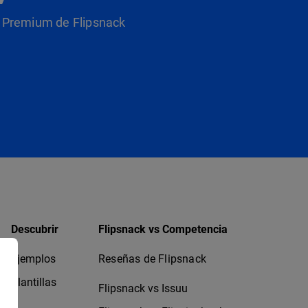
as Premium de Flipsnack
Descubrir
Flipsnack vs Competencia
Ejemplos
Reseñas de Flipsnack
Plantillas
Flipsnack vs Issuu