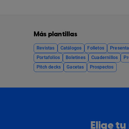
Más plantillas
Revistas
Catálogos
Folletos
Presenta
Portafolios
Boletines
Cuadernillos
Pr
Pitch decks
Gacetas
Prospectos
Elige t