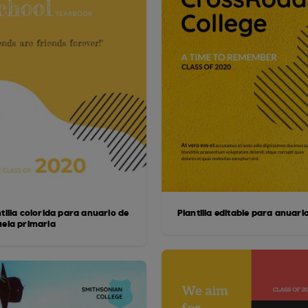
tilla colorida para anuario de
Plantilla editable para anuari
uela primaria