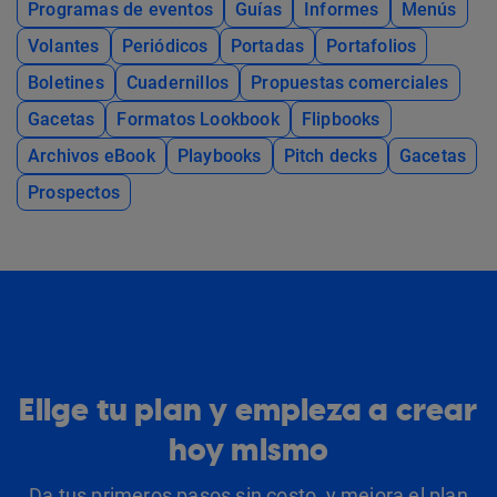
Programas de eventos
Guías
Informes
Menús
Volantes
Periódicos
Portadas
Portafolios
Boletines
Cuadernillos
Propuestas comerciales
Gacetas
Formatos Lookbook
Flipbooks
Archivos eBook
Playbooks
Pitch decks
Gacetas
Prospectos
Elige tu plan y empieza a crear
hoy mismo
Da tus primeros pasos sin costo, y mejora el plan