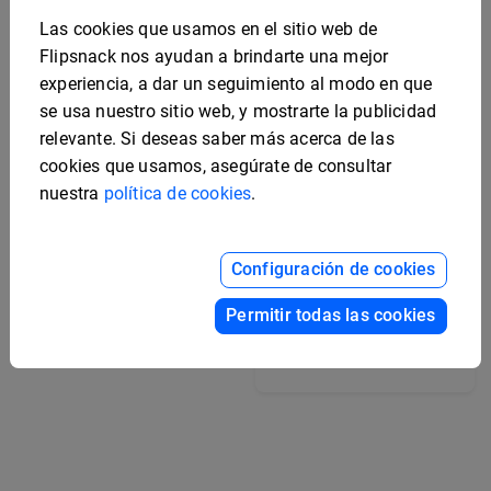
Las cookies que usamos en el sitio web de
Flipsnack nos ayudan a brindarte una mejor
experiencia, a dar un seguimiento al modo en que
se usa nuestro sitio web, y mostrarte la publicidad
relevante. Si deseas saber más acerca de las
cookies que usamos, asegúrate de consultar
nuestra
política de cookies
.
Configuración de cookies
Ejemplo de informe
interactivo sobre el
estado del proyecto
Permitir todas las cookies
Ejemplo de análisis
comparativo de
mercado