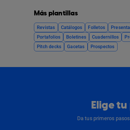
Más plantillas
Revistas
Catálogos
Folletos
Presenta
Portafolios
Boletines
Cuadernillos
Pr
Pitch decks
Gacetas
Prospectos
Elige t
Da tus primeros pasos 