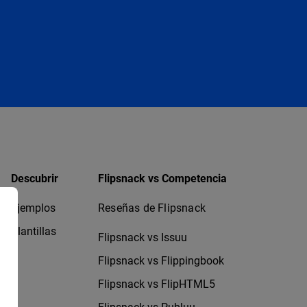
Descubrir
Flipsnack vs Competencia
Ejemplos
Reseñas de Flipsnack
Plantillas
Flipsnack vs Issuu
Flipsnack vs Flippingbook
Flipsnack vs FlipHTML5