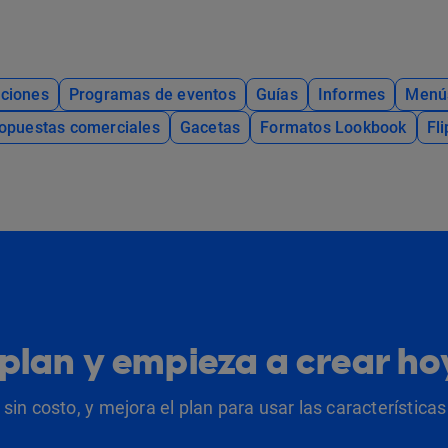
ciones
Programas de eventos
Guías
Informes
Menú
opuestas comerciales
Gacetas
Formatos Lookbook
Fl
u plan y empieza a crear h
sin costo, y mejora el plan para usar las característic