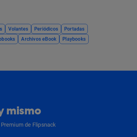
s
Volantes
Periódicos
Portadas
ipbooks
Archivos eBook
Playbooks
oy mismo
as Premium de Flipsnack