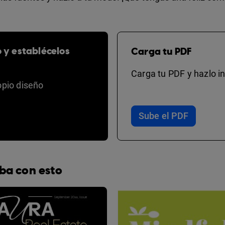
o y establécelos
Carga tu PDF
Carga tu PDF y hazlo in
opio diseño
Sube el PDF
ba con esto