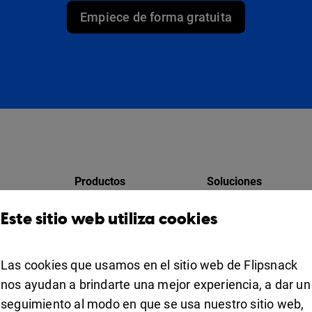
Empiece de forma gratuita
Productos
Soluciones
Design Studio
Para marketing
Este sitio web utiliza cookies
res
Estante para libros
Para negocios
Colaboración
Las cookies que usamos en el sitio web de Flipsnack
Apps
For education
nos ayudan a brindarte una mejor experiencia, a dar un
seguimiento al modo en que se usa nuestro sitio web,
Usos
iOS