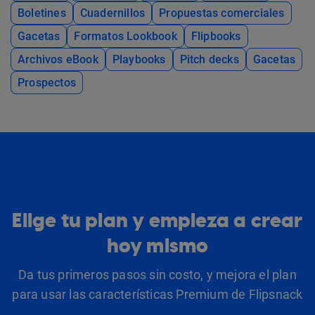
Boletines
Cuadernillos
Propuestas comerciales
Gacetas
Formatos Lookbook
Flipbooks
Archivos eBook
Playbooks
Pitch decks
Gacetas
Prospectos
Elige tu plan y empieza a crear
hoy mismo
Da tus primeros pasos sin costo, y mejora el plan
para usar las características Premium de Flipsnack