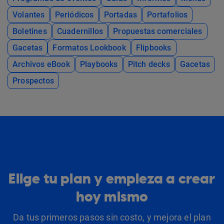
Volantes
Periódicos
Portadas
Portafolios
Boletines
Cuadernillos
Propuestas comerciales
Gacetas
Formatos Lookbook
Flipbooks
Archivos eBook
Playbooks
Pitch decks
Gacetas
Prospectos
Elige tu plan y empieza a crear
hoy mismo
Da tus primeros pasos sin costo, y mejora el plan