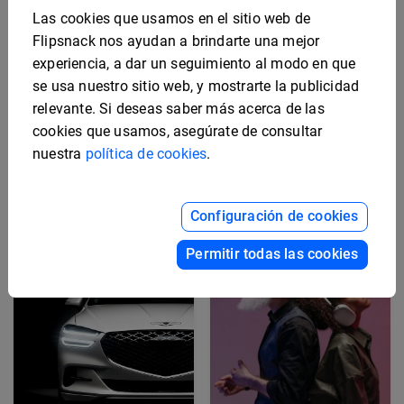
Las cookies que usamos en el sitio web de
Flipsnack nos ayudan a brindarte una mejor
experiencia, a dar un seguimiento al modo en que
se usa nuestro sitio web, y mostrarte la publicidad
relevante. Si deseas saber más acerca de las
cookies que usamos, asegúrate de consultar
Plantilla de hoja de
Plantilla de hoja de
especificaciones de
especificaciones de
nuestra
política de cookies
.
equipos digitales
diseño editable
Configuración de cookies
Permitir todas las cookies