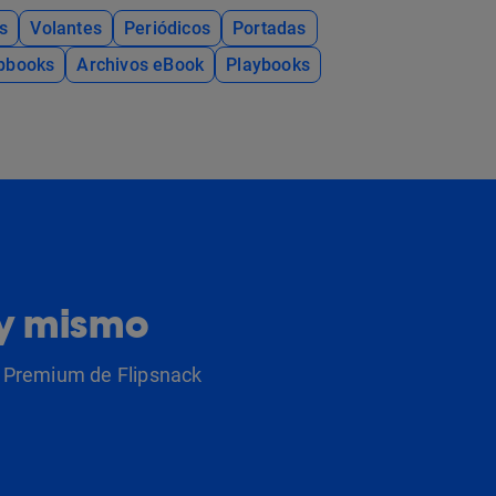
s
Volantes
Periódicos
Portadas
ipbooks
Archivos eBook
Playbooks
oy mismo
as Premium de Flipsnack