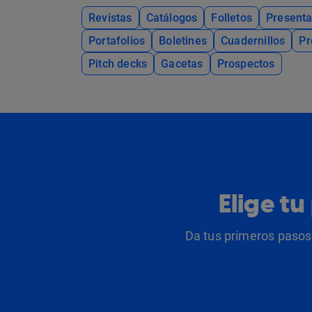
Revistas
Catálogos
Folletos
Presenta
Portafolios
Boletines
Cuadernillos
Pr
Pitch decks
Gacetas
Prospectos
Elige t
Da tus primeros pasos 