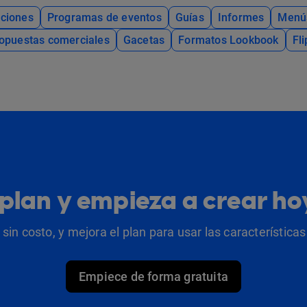
ciones
Programas de eventos
Guías
Informes
Menú
opuestas comerciales
Gacetas
Formatos Lookbook
Fl
u plan y empieza a crear h
sin costo, y mejora el plan para usar las característic
Empiece de forma gratuita