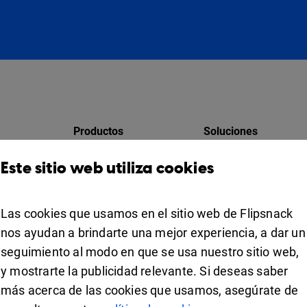
Productos
Soluciones
Design Studio
Para marketing
Este sitio web utiliza cookies
res
Estante para libros
Para negocios
Colaboración
Las cookies que usamos en el sitio web de Flipsnack
Apps
For education
nos ayudan a brindarte una mejor experiencia, a dar un
seguimiento al modo en que se usa nuestro sitio web,
Usos
iOS
y mostrarte la publicidad relevante. Si deseas saber
ipsnack
Android
más acerca de las cookies que usamos, asegúrate de