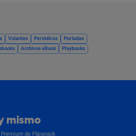
s
Volantes
Periódicos
Portadas
ipbooks
Archivos eBook
Playbooks
oy mismo
as Premium de Flipsnack