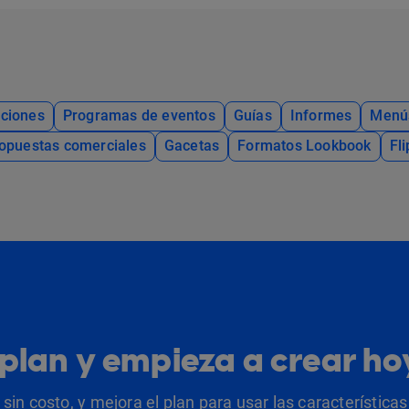
ciones
Programas de eventos
Guías
Informes
Menú
opuestas comerciales
Gacetas
Formatos Lookbook
Fl
u plan y empieza a crear h
sin costo, y mejora el plan para usar las característic