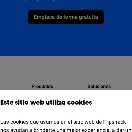
Empiece de forma gratuita
Productos
Soluciones
Design Studio
Para marketing
Este sitio web utiliza cookies
res
Estante para libros
Para negocios
Colaboración
Las cookies que usamos en el sitio web de Flipsnack
Apps
For education
nos ayudan a brindarte una mejor experiencia, a dar un