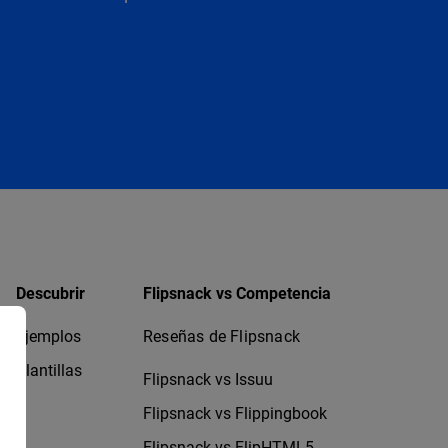
Descubrir
Flipsnack vs Competencia
Ejemplos
Reseñas de Flipsnack
Plantillas
Flipsnack vs Issuu
Flipsnack vs Flippingbook
Flipsnack vs FlipHTML5