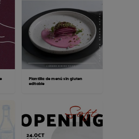
e
Plantilla de menú sin gluten
editable