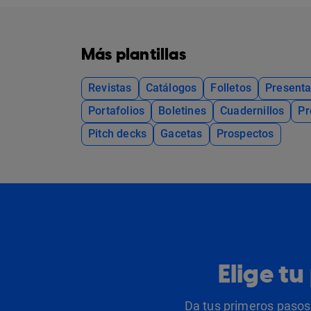
Más plantillas
Revistas
Catálogos
Folletos
Presenta
Portafolios
Boletines
Cuadernillos
Pr
Pitch decks
Gacetas
Prospectos
Elige t
Da tus primeros pasos 