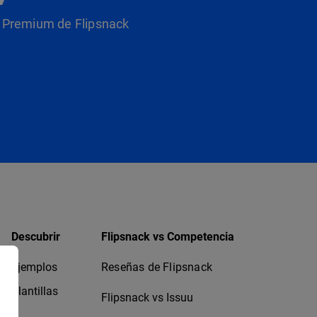
as Premium de Flipsnack
Descubrir
Flipsnack vs Competencia
Ejemplos
Reseñas de Flipsnack
Plantillas
Flipsnack vs Issuu