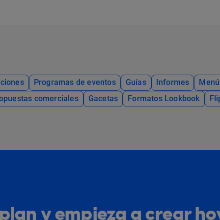
ciones
Programas de eventos
Guías
Informes
Menú
opuestas comerciales
Gacetas
Formatos Lookbook
Fl
u plan y empieza a crear h