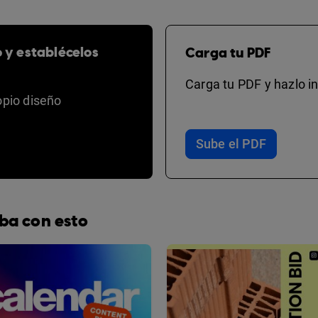
o y establécelos
Carga tu PDF
Carga tu PDF y hazlo in
opio diseño
Sube el PDF
ba con esto