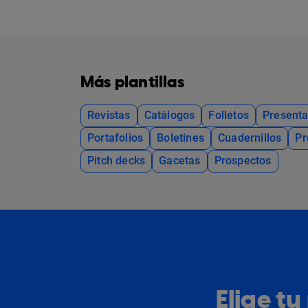
Más plantillas
Revistas
Catálogos
Folletos
Presenta
Portafolios
Boletines
Cuadernillos
Pr
Pitch decks
Gacetas
Prospectos
Elige t