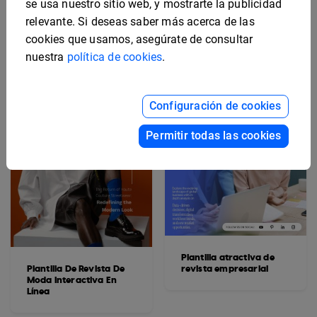
se usa nuestro sitio web, y mostrarte la publicidad
Sofisticada
relevante. Si deseas saber más acerca de las
cookies que usamos, asegúrate de consultar
nuestra
política de cookies
.
Configuración de cookies
Permitir todas las cookies
Plantilla atractiva de
Plantilla De Revista De
revista empresarial
Moda Interactiva En
Línea