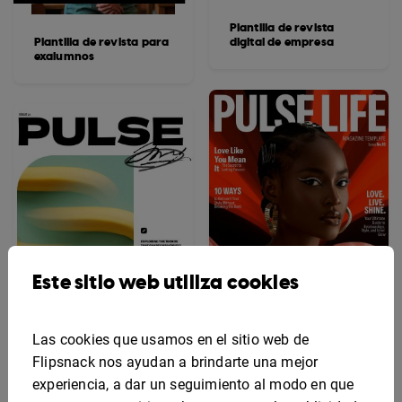
Plantilla de revista
Plantilla de revista para
digital de empresa
exalumnos
Este sitio web utiliza cookies
Las cookies que usamos en el sitio web de
Flipsnack nos ayudan a brindarte una mejor
Plantilla de revista
experiencia, a dar un seguimiento al modo en que
Plantilla De Revista De
dinámica de estilo de
Estilo De Vida
vida