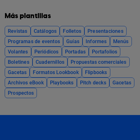
Más plantillas
Revistas
Catálogos
Folletos
Presentaciones
Programas de eventos
Guías
Informes
Menús
Volantes
Periódicos
Portadas
Portafolios
Boletines
Cuadernillos
Propuestas comerciales
Gacetas
Formatos Lookbook
Flipbooks
Archivos eBook
Playbooks
Pitch decks
Gacetas
Prospectos