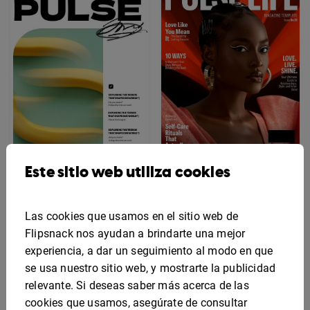
Este sitio web utiliza cookies
Plantilla de revista
Plantilla De Revista De
dinámica de estilo de
Las cookies que usamos en el sitio web de
Estilo De Vida
vida
Sofisticada
Flipsnack nos ayudan a brindarte una mejor
experiencia, a dar un seguimiento al modo en que
se usa nuestro sitio web, y mostrarte la publicidad
relevante. Si deseas saber más acerca de las
cookies que usamos, asegúrate de consultar