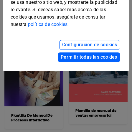
se usa nuestro sitio web, y mostrarte la publicidad
Plantilla De Manual De
marco de onboarding
Retención Profesional
relevante. Si deseas saber más acerca de las
cookies que usamos, asegúrate de consultar
nuestra
política de cookies
.
Configuración de cookies
Permitir todas las cookies
Plantilla de manual de
Plantilla De Manual De
ventas empresarial
Procesos Interactivo