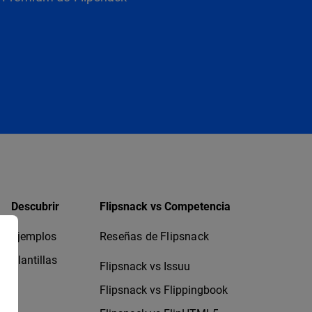
Descubrir
Flipsnack vs Competencia
Ejemplos
Reseñas de Flipsnack
Plantillas
Flipsnack vs Issuu
Flipsnack vs Flippingbook