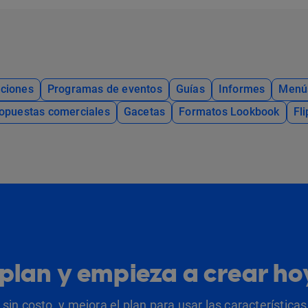
ciones
Programas de eventos
Guías
Informes
Menú
opuestas comerciales
Gacetas
Formatos Lookbook
Fl
u plan y empieza a crear h
sin costo, y mejora el plan para usar las característic