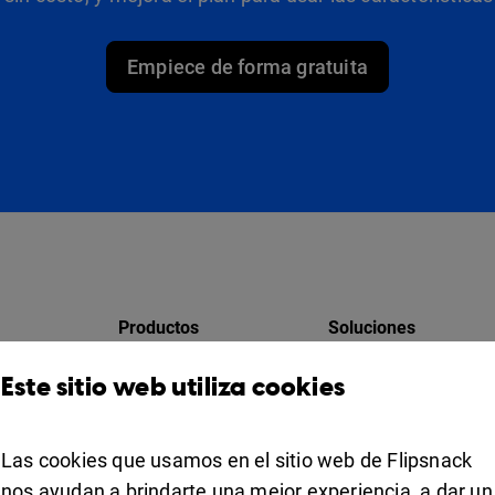
Empiece de forma gratuita
Productos
Soluciones
Design Studio
Para marketing
Este sitio web utiliza cookies
res
Estante para libros
Para negocios
Colaboración
Las cookies que usamos en el sitio web de Flipsnack
Apps
For education
nos ayudan a brindarte una mejor experiencia, a dar un