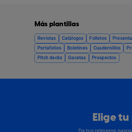
Más plantillas
Revistas
Catálogos
Folletos
Presenta
Portafolios
Boletines
Cuadernillos
Pr
Pitch decks
Gacetas
Prospectos
Elige t
Da tus primeros pasos 