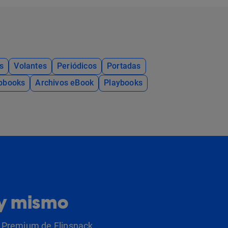
s
Volantes
Periódicos
Portadas
ipbooks
Archivos eBook
Playbooks
oy mismo
as Premium de Flipsnack