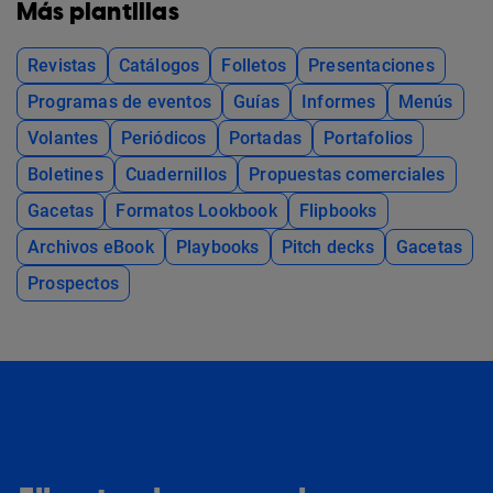
Más plantillas
Revistas
Catálogos
Folletos
Presentaciones
Programas de eventos
Guías
Informes
Menús
Volantes
Periódicos
Portadas
Portafolios
Boletines
Cuadernillos
Propuestas comerciales
Gacetas
Formatos Lookbook
Flipbooks
Archivos eBook
Playbooks
Pitch decks
Gacetas
Prospectos