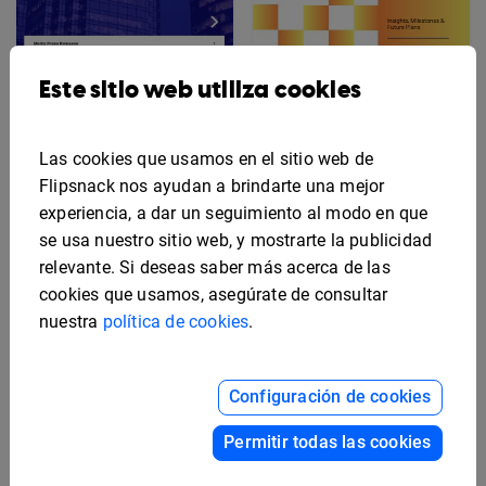
Este sitio web utiliza cookies
Plantilla interactiva
para comunicados de
Plantilla de boletín
prensa
informativo interactivo
para clientes
Las cookies que usamos en el sitio web de
Flipsnack nos ayudan a brindarte una mejor
experiencia, a dar un seguimiento al modo en que
se usa nuestro sitio web, y mostrarte la publicidad
relevante. Si deseas saber más acerca de las
cookies que usamos, asegúrate de consultar
nuestra
política de cookies
.
Configuración de cookies
Permitir todas las cookies