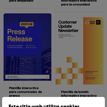
para empleados
informativo interactivo
para la comunidad
Plantilla interactiva
para comunicados de
Plantilla de boletín
prensa
informativo interactivo
para clientes
Este sitio web utiliza cookies