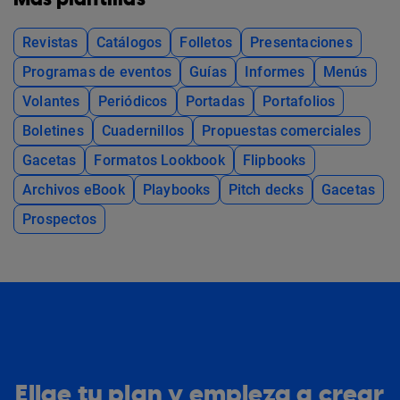
Revistas
Catálogos
Folletos
Presentaciones
Programas de eventos
Guías
Informes
Menús
Volantes
Periódicos
Portadas
Portafolios
Boletines
Cuadernillos
Propuestas comerciales
Gacetas
Formatos Lookbook
Flipbooks
Archivos eBook
Playbooks
Pitch decks
Gacetas
Prospectos
Elige tu plan y empieza a crear