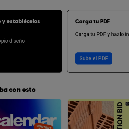
o y establécelos
Carga tu PDF
Carga tu PDF y hazlo in
opio diseño
Sube el PDF
ba con esto