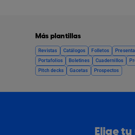
Más plantillas
Revistas
Catálogos
Folletos
Presenta
Portafolios
Boletines
Cuadernillos
Pr
Pitch decks
Gacetas
Prospectos
Elige t