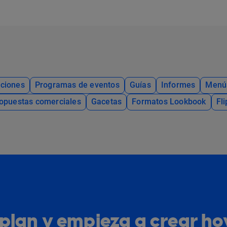
ciones
Programas de eventos
Guías
Informes
Menú
opuestas comerciales
Gacetas
Formatos Lookbook
Fl
u plan y empieza a crear h