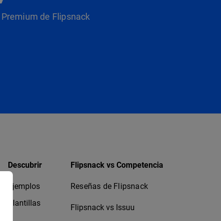
as Premium de Flipsnack
Descubrir
Flipsnack vs Competencia
Ejemplos
Reseñas de Flipsnack
Plantillas
Flipsnack vs Issuu