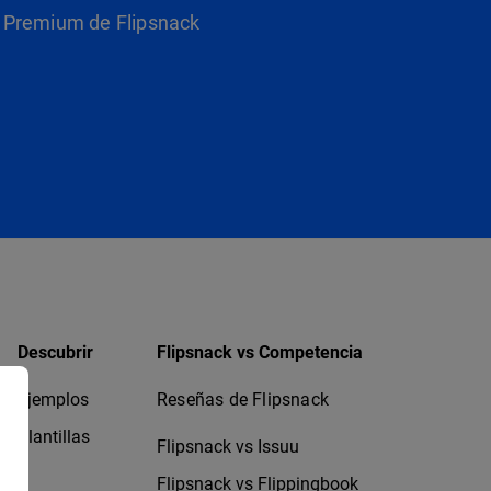
as Premium de Flipsnack
Descubrir
Flipsnack vs Competencia
Ejemplos
Reseñas de Flipsnack
Plantillas
Flipsnack vs Issuu
Flipsnack vs Flippingbook