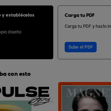
o y establécelos
Carga tu PDF
Carga tu PDF y hazlo in
opio diseño
Sube el PDF
ba con esto