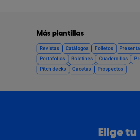
Más plantillas
Revistas
Catálogos
Folletos
Presenta
Portafolios
Boletines
Cuadernillos
Pr
Pitch decks
Gacetas
Prospectos
Elige t