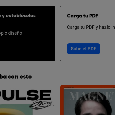
o y establécelos
Carga tu PDF
Carga tu PDF y hazlo in
opio diseño
Sube el PDF
ba con esto