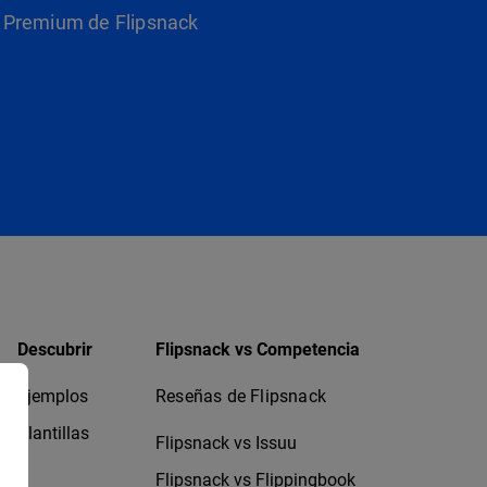
as Premium de Flipsnack
Descubrir
Flipsnack vs Competencia
Ejemplos
Reseñas de Flipsnack
Plantillas
Flipsnack vs Issuu
Flipsnack vs Flippingbook