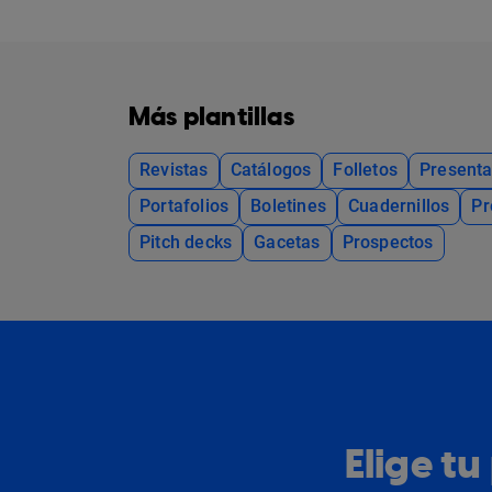
Más plantillas
Revistas
Catálogos
Folletos
Presenta
Portafolios
Boletines
Cuadernillos
Pr
Pitch decks
Gacetas
Prospectos
Elige t