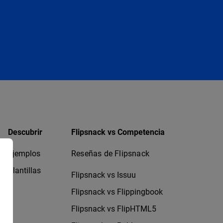
Descubrir
Flipsnack vs Competencia
Ejemplos
Reseñas de Flipsnack
Plantillas
Flipsnack vs Issuu
Flipsnack vs Flippingbook
Flipsnack vs FlipHTML5