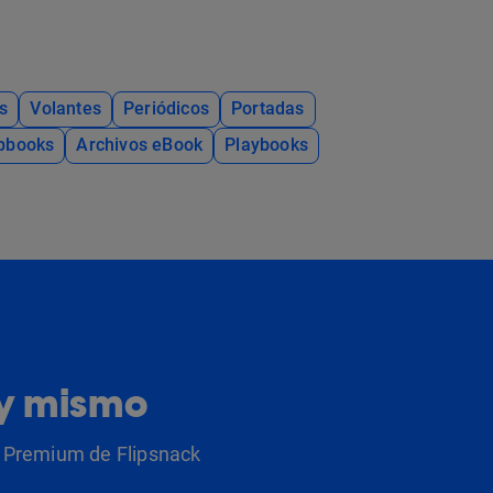
s
Volantes
Periódicos
Portadas
ipbooks
Archivos eBook
Playbooks
oy mismo
as Premium de Flipsnack