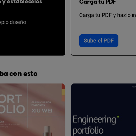
o y establécelos
Carga tu PDF
Carga tu PDF y hazlo in
opio diseño
Sube el PDF
ba con esto