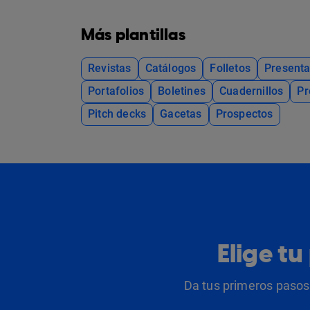
Más plantillas
Revistas
Catálogos
Folletos
Presenta
Portafolios
Boletines
Cuadernillos
Pr
Pitch decks
Gacetas
Prospectos
Elige t
Da tus primeros pasos 