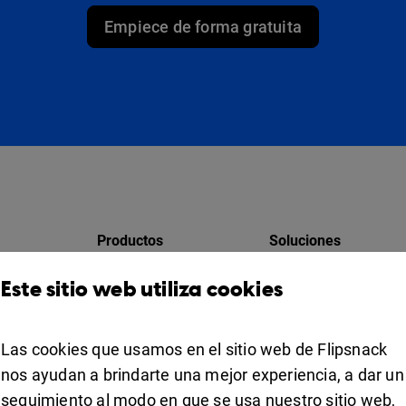
Empiece de forma gratuita
Productos
Soluciones
Design Studio
Para marketing
Este sitio web utiliza cookies
res
Estante para libros
Para negocios
Colaboración
Las cookies que usamos en el sitio web de Flipsnack
Apps
For education
nos ayudan a brindarte una mejor experiencia, a dar un
seguimiento al modo en que se usa nuestro sitio web,
Usos