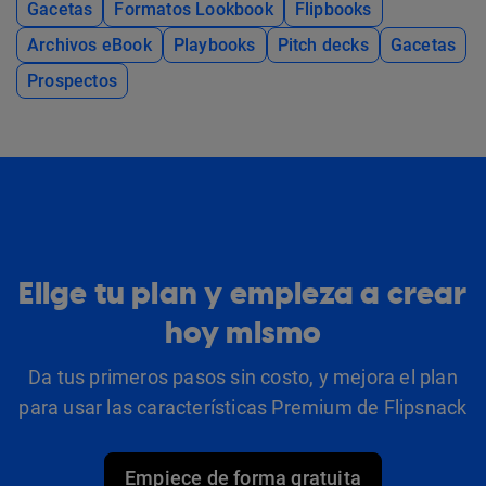
Gacetas
Formatos Lookbook
Flipbooks
Archivos eBook
Playbooks
Pitch decks
Gacetas
Prospectos
Elige tu plan y empieza a crear
hoy mismo
Da tus primeros pasos sin costo, y mejora el plan
para usar las características Premium de Flipsnack
Empiece de forma gratuita