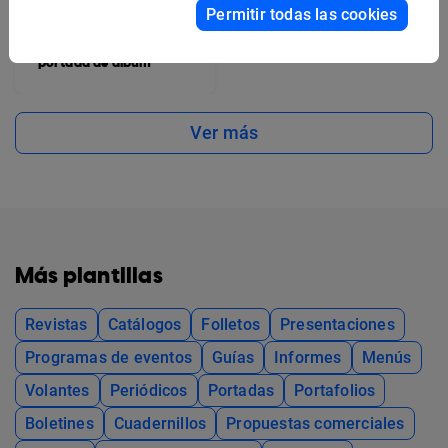
Permitir todas las cookies
Plantilla artística para
portada de álbum
Ver más
Más plantillas
Revistas
Catálogos
Folletos
Presentaciones
Programas de eventos
Guías
Informes
Menús
Volantes
Periódicos
Portadas
Portafolios
Boletines
Cuadernillos
Propuestas comerciales