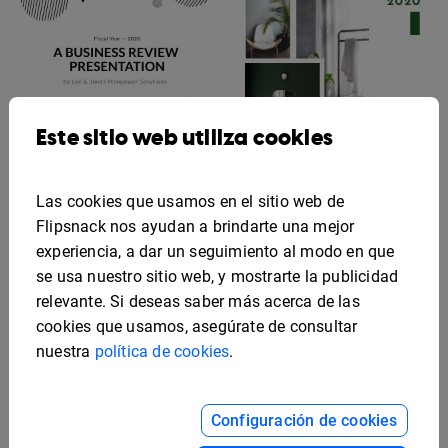
Este sitio web utiliza cookies
Plantilla sencilla para
portada de
presentación de
Las cookies que usamos en el sitio web de
negocios
Flipsnack nos ayudan a brindarte una mejor
experiencia, a dar un seguimiento al modo en que
Plantilla moderna para
se usa nuestro sitio web, y mostrarte la publicidad
diseño de portada de
relevante. Si deseas saber más acerca de las
catálogo
cookies que usamos, asegúrate de consultar
nuestra
política de cookies
.
Configuración de cookies