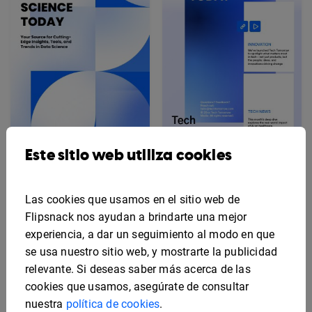
Este sitio web utiliza cookies
Plantilla de periódico
tecnológico interactivo
Periódico de ciencia de
Las cookies que usamos en el sitio web de
datos editable
Flipsnack nos ayudan a brindarte una mejor
experiencia, a dar un seguimiento al modo en que
se usa nuestro sitio web, y mostrarte la publicidad
relevante. Si deseas saber más acerca de las
cookies que usamos, asegúrate de consultar
nuestra
política de cookies
.