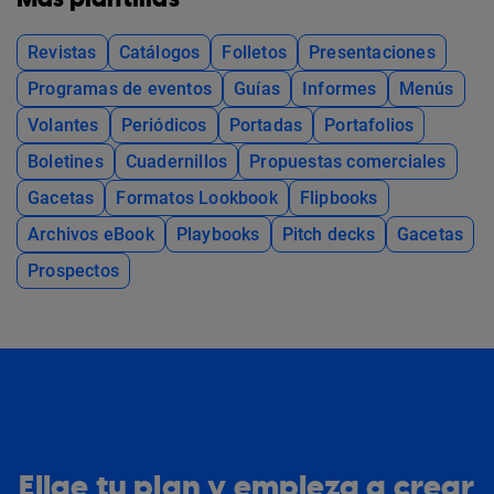
Revistas
Catálogos
Folletos
Presentaciones
Programas de eventos
Guías
Informes
Menús
Volantes
Periódicos
Portadas
Portafolios
Boletines
Cuadernillos
Propuestas comerciales
Gacetas
Formatos Lookbook
Flipbooks
Archivos eBook
Playbooks
Pitch decks
Gacetas
Prospectos
Elige tu plan y empieza a crear