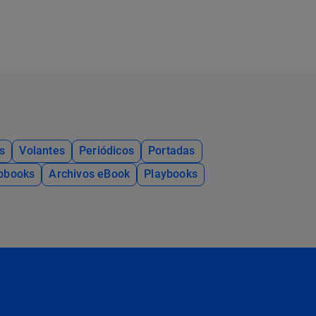
s
Volantes
Periódicos
Portadas
ipbooks
Archivos eBook
Playbooks