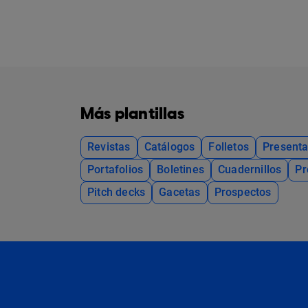
Más plantillas
Revistas
Catálogos
Folletos
Presenta
Portafolios
Boletines
Cuadernillos
Pr
Pitch decks
Gacetas
Prospectos