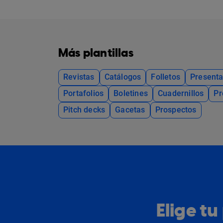
Más plantillas
Revistas
Catálogos
Folletos
Presenta
Portafolios
Boletines
Cuadernillos
Pr
Pitch decks
Gacetas
Prospectos
Elige t