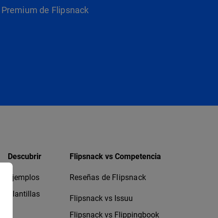
as Premium de Flipsnack
Descubrir
Flipsnack vs Competencia
Ejemplos
Reseñas de Flipsnack
Plantillas
Flipsnack vs Issuu
Flipsnack vs Flippingbook