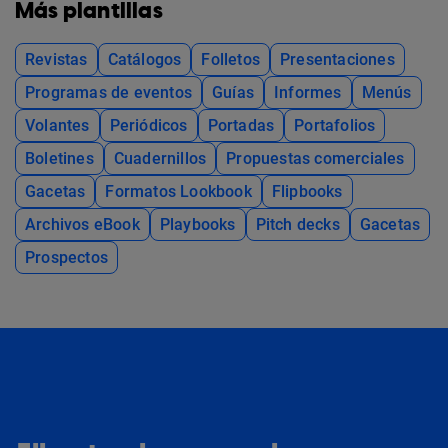
Más plantillas
Revistas
Catálogos
Folletos
Presentaciones
Programas de eventos
Guías
Informes
Menús
Volantes
Periódicos
Portadas
Portafolios
Boletines
Cuadernillos
Propuestas comerciales
Gacetas
Formatos Lookbook
Flipbooks
Archivos eBook
Playbooks
Pitch decks
Gacetas
Prospectos