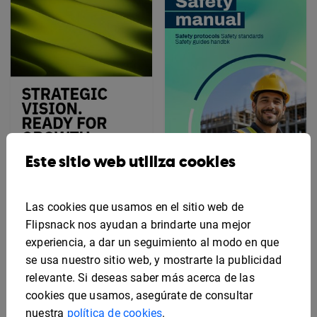
Este sitio web utiliza cookies
Ejemplo de plan de
Plantilla de manual de
marketing
seguridad interactivo
Las cookies que usamos en el sitio web de
Flipsnack nos ayudan a brindarte una mejor
experiencia, a dar un seguimiento al modo en que
se usa nuestro sitio web, y mostrarte la publicidad
relevante. Si deseas saber más acerca de las
cookies que usamos, asegúrate de consultar
nuestra
política de cookies
.