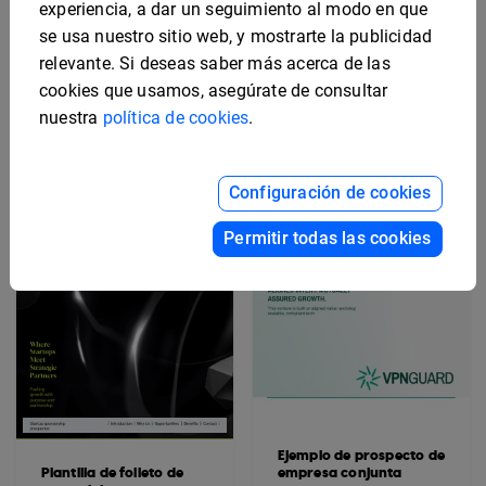
experiencia, a dar un seguimiento al modo en que
se usa nuestro sitio web, y mostrarte la publicidad
Ejemplo de prospecto
Ejemplo de prospecto de
universitario digital
relevante. Si deseas saber más acerca de las
inversión inmobiliaria
cookies que usamos, asegúrate de consultar
nuestra
política de cookies
.
Configuración de cookies
Permitir todas las cookies
Ejemplo de prospecto de
Plantilla de folleto de
empresa conjunta