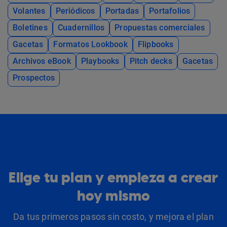
Volantes
Periódicos
Portadas
Portafolios
Boletines
Cuadernillos
Propuestas comerciales
Gacetas
Formatos Lookbook
Flipbooks
Archivos eBook
Playbooks
Pitch decks
Gacetas
Prospectos
Elige tu plan y empieza a crear
hoy mismo
Da tus primeros pasos sin costo, y mejora el plan