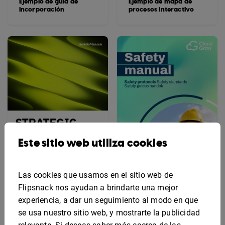
Ejemplo de guía de
Ejemplo de mapa de
incorporación
procesos interactivo
Este sitio web utiliza cookies
Las cookies que usamos en el sitio web de
Flipsnack nos ayudan a brindarte una mejor
Ejemplo de plan de
Plantilla de manual de
experiencia, a dar un seguimiento al modo en que
marketing
seguridad interactivo
se usa nuestro sitio web, y mostrarte la publicidad