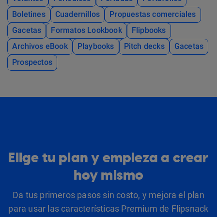
Boletines
Cuadernillos
Propuestas comerciales
Gacetas
Formatos Lookbook
Flipbooks
Archivos eBook
Playbooks
Pitch decks
Gacetas
Prospectos
Elige tu plan y empieza a crear
hoy mismo
Da tus primeros pasos sin costo, y mejora el plan
para usar las características Premium de Flipsnack