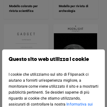
Modello per rivista di
Modello colorato per
archeologia
rivista scientifica
Questo sito web utilizza i cookie
I cookie che utilizziamo sul sito di Flipsnack ci
aiutano a fornirti un'esperienza migliore, a
monitorare come viene utilizzato il sito e a mostrarti
pubblicità pertinenti. Se desideri saperne di più
Modello per rivista di
Modello minimalista per
riguardo ai cookie che stiamo utilizzando,
astrologia
rivista di gadget
assicurati di controllare la nostra
Informativa sui