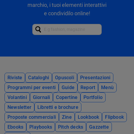
marchio, i tuoi elementi interattivi
e condividilo online!
Riviste
Cataloghi
Opuscoli
Presentazioni
Programmi per eventi
Guide
Report
Menù
Volantini
Giornali
Copertine
Portfolio
Newsletter
Libretti e brochure
Proposte commerciali
Zine
Lookbook
Flipbook
Ebooks
Playbooks
Pitch decks
Gazzette