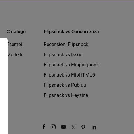
Catalogo
Flipsnack vs Concorrenza
Esempi
Recensioni Flipsnack
Modelli
Flipsnack vs Issuu
Flipsnack vs Flippingbook
Flipsnack vs FlipHTML5
Flipsnack vs Publuu
Flipsnack vs Heyzine