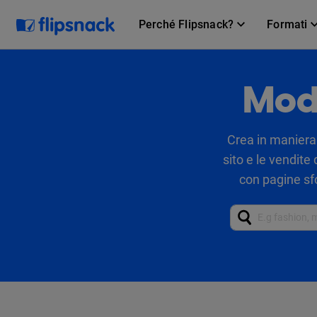
Perché Flipsnack?
Formati
Mode
Crea in maniera d
sito e le vendite
con pagine sfog