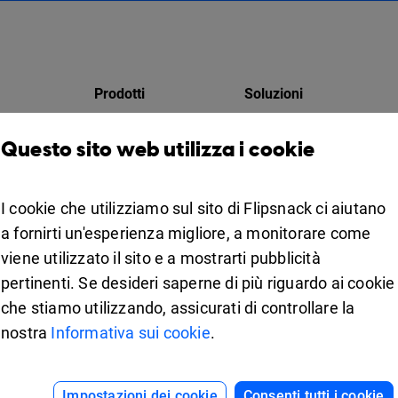
Prodotti
Soluzioni
Design Studio
Per i marketer
Questo sito web utilizza i cookie
atori
Libreria virtuale
Per le aziende
zio
Collaborazione
I cookie che utilizziamo sul sito di Flipsnack ci aiutano
Apps
For education
a fornirti un'esperienza migliore, a monitorare come
Utilizzi di Flipsnack
viene utilizzato il sito e a mostrarti pubblicità
iOS
pertinenti. Se desideri saperne di più riguardo ai cookie
Android
psnack
che stiamo utilizzando, assicurati di controllare la
nostra
Informativa sui cookie
.
d.
Impostazioni dei cookie
Consenti tutti i cookie