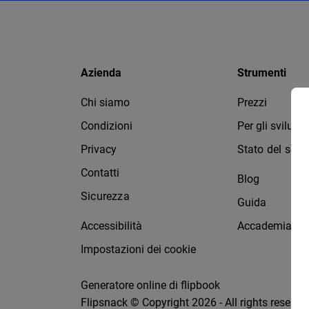
Azienda
Strumenti
Chi siamo
Prezzi
Condizioni
Per gli svilupp
Privacy
Stato del servi
Contatti
Blog
Sicurezza
Guida
Accessibilità
Accademia Fli
Impostazioni dei cookie
Generatore online di flipbook
Flipsnack © Copyright 2026 - All rights reserve