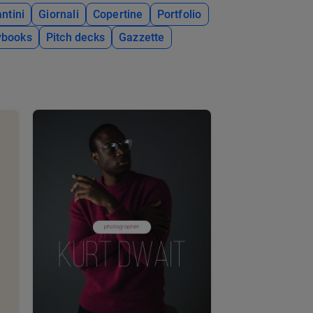
ntini
Giornali
Copertine
Portfolio
ybooks
Pitch decks
Gazzette