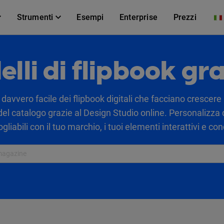
Strumenti
Esempi
Enterprise
Prezzi
lli di flipbook gra
avvero facile dei flipbook digitali che facciano crescere il
 del catalogo grazie al Design Studio online. Personalizza
liabili con il tuo marchio, i tuoi elementi interattivi e con