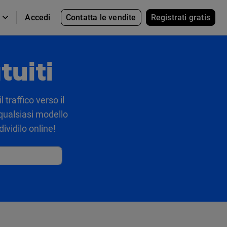
Contatta le vendite
Registrati gratis
Accedi
tuiti
 traffico verso il
 qualsiasi modello
dividilo online!