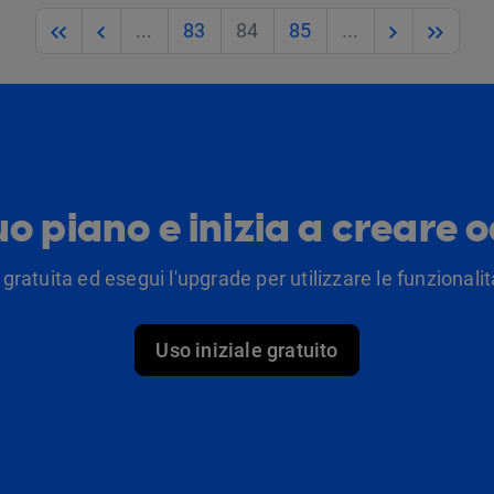
Previous
Previous
Next
Next
...
83
84
85
...
tuo piano e inizia a creare 
 gratuita ed esegui l'upgrade per utilizzare le funzionalità
Uso iniziale gratuito