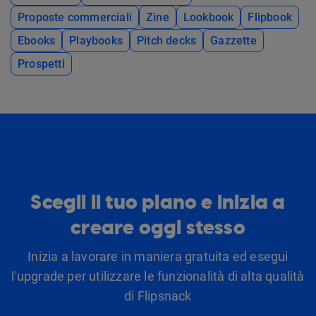
Proposte commerciali
Zine
Lookbook
Flipbook
Ebooks
Playbooks
Pitch decks
Gazzette
Prospetti
Scegli il tuo piano e inizia a
creare oggi stesso
Inizia a lavorare in maniera gratuita ed esegui
l'upgrade per utilizzare le funzionalità di alta qualità
di Flipsnack