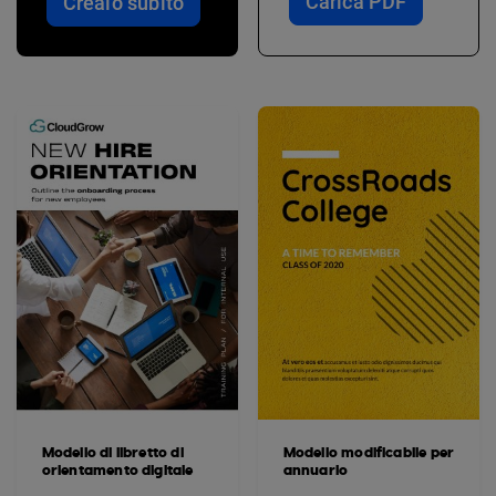
Carica PDF
Crealo subito
Modello di libretto di
Modello modificabile per
orientamento digitale
annuario