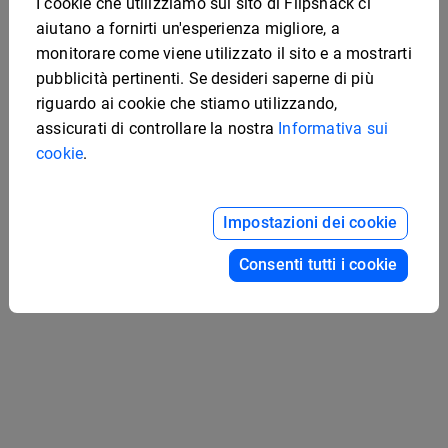
I cookie che utilizziamo sul sito di Flipsnack ci
aiutano a fornirti un'esperienza migliore, a
monitorare come viene utilizzato il sito e a mostrarti
pubblicità pertinenti. Se desideri saperne di più
riguardo ai cookie che stiamo utilizzando,
assicurati di controllare la nostra
Informativa sui
cookie
.
Modello per annuario
universitario
Modello modificabile di
Impostazioni dei cookie
opuscolo sulla strategia
di marketing
Consenti tutti i cookie