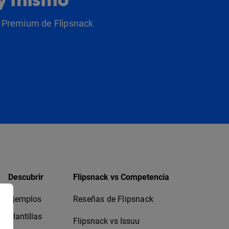
as Premium de Flipsnack
Descubrir
Flipsnack vs Competencia
Ejemplos
Reseñas de Flipsnack
Plantillas
Flipsnack vs Issuu