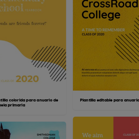
tilla colorida para anuario de
Plantilla editable para anuari
uela primaria