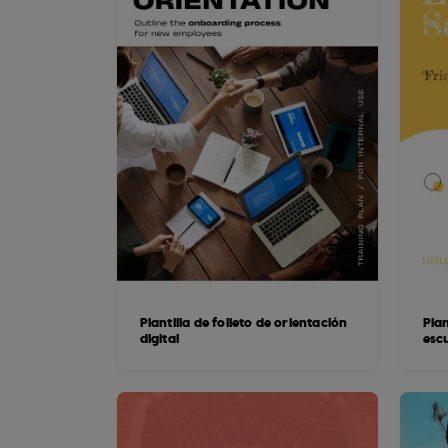
Plantilla de folleto de orientación
Plan
digital
esc