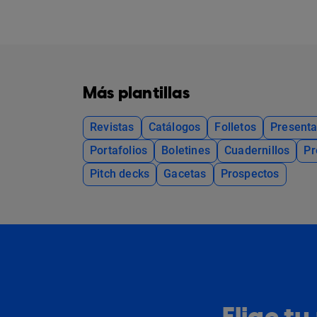
Más plantillas
Revistas
Catálogos
Folletos
Presenta
Portafolios
Boletines
Cuadernillos
Pr
Pitch decks
Gacetas
Prospectos
Elige t