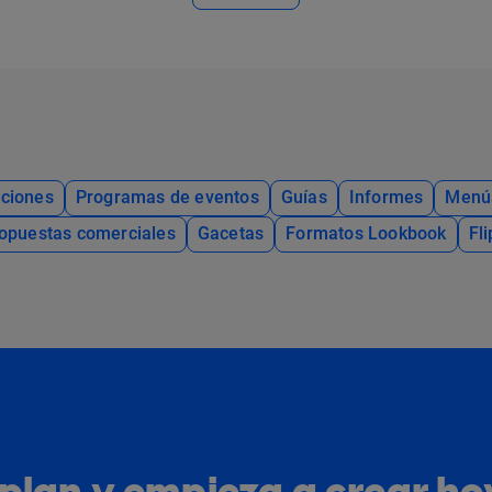
ciones
Programas de eventos
Guías
Informes
Menú
opuestas comerciales
Gacetas
Formatos Lookbook
Fl
u plan y empieza a crear h