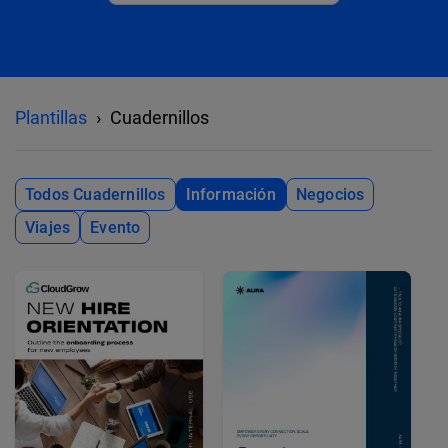
Plantillas
Cuadernillos
Todos Cuadernillos
Información
Negocios
Viajes
Evento