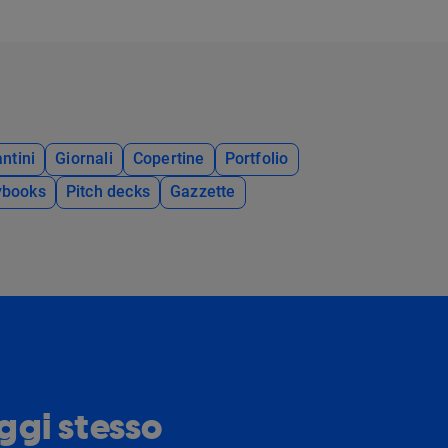
ntini
Giornali
Copertine
Portfolio
ybooks
Pitch decks
Gazzette
oggi stesso