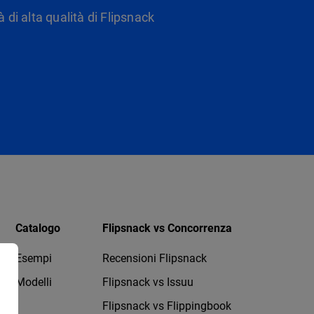
 di alta qualità di Flipsnack
Catalogo
Flipsnack vs Concorrenza
Esempi
Recensioni Flipsnack
Modelli
Flipsnack vs Issuu
Flipsnack vs Flippingbook