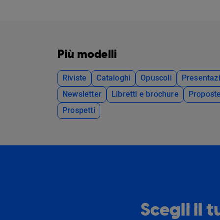
Più modelli
Riviste
Cataloghi
Opuscoli
Presentazi
Newsletter
Libretti e brochure
Propost
Prospetti
Scegli il 