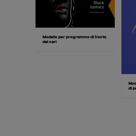
Modello per programma di Storia
dei neri
Mod
di 