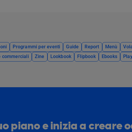
oni
Programmi per eventi
Guide
Report
Menù
Vola
e commerciali
Zine
Lookbook
Flipbook
Ebooks
Pla
tuo piano e inizia a creare 