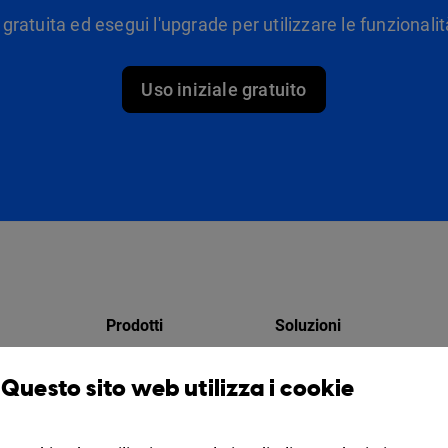
 gratuita ed esegui l'upgrade per utilizzare le funzionalità
Uso iniziale gratuito
Prodotti
Soluzioni
Design Studio
Per i marketer
Questo sito web utilizza i cookie
atori
Libreria virtuale
Per le aziende
zio
Collaborazione