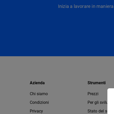
Inizia a lavorare in maniera
Azienda
Strumenti
Chi siamo
Prezzi
Condizioni
Per gli svilupp
Privacy
Stato del servi